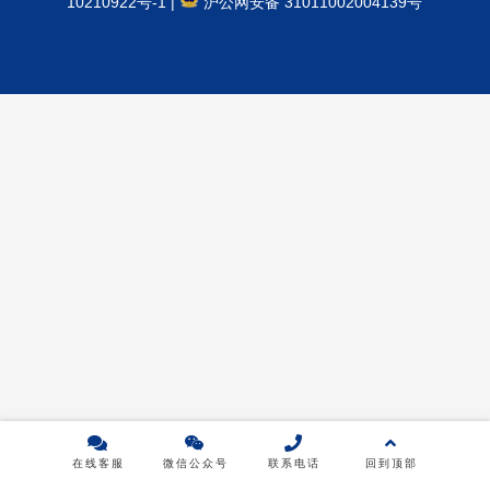
10210922号-1
|
沪公网安备 31011002004139号
产品中心
推荐产品
product
五金工具
测量仪器
清明寄哀思，踏青亦当时！上海同普电力清明节放假通知！
2025年 4月 2日
2655
在线客服
微信公众号
联系电话
回到顶部
尊敬的客户：您好！值此清明时节，根据国家法定节假日安
排，我司将于 2025年4月4日（星期五）至4月6日（星期