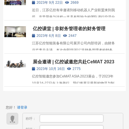
2023年 9月 22日
2669
力。二是减轻因地面不平时、过沟过坎时、地面突然...
近日，江苏亿控有幸邀请到移动机器人产业联盟来到我
司。非常荣幸与这样一支具有影响力的团队进行交流分
享，探讨AGV/AMR市场动态和发展趋势。
亿控课堂 | 非财务管理者的财务管理
2023年 6月 8日
2447
江苏亿控智能装备有限公司展开公司内部培训，由财务
总监李总主讲。本次内部培训以“非财务管理者的财务
管理”为主题，从何为财务管理、财务管理思维、财务
展会邀请 | 亿控诚邀您共赴CeMAT 2023
管理的误区以及沟通与演练四个方面阐述。李总以幽默
2023年 10月 16日
2775
诙谐的演讲方式，通俗易懂的语言表达，让大家很好地
亿控智能邀您参加CeMAT ASIA 2023展会，于2023年
认识到财...
10月24-27日在上海举行。我们将展示最新的物流与制
造技术，包括CFR舵轮、TEC舵轮、驱动器、脚轮和
AGV核心零部件。这是一个讨论高端制造和物流挑战的
机会，期待与您共同探讨创新技术。展位：N1馆C1-
您好！
请登录
1。
称呼：