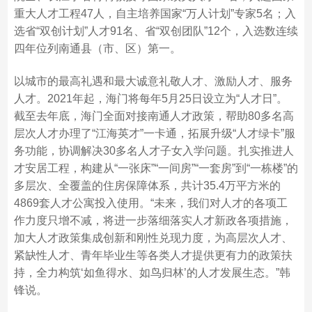
重大人才工程47人，自主培养国家“万人计划”专家5名；入
选省“双创计划”人才91名、省“双创团队”12个，入选数连续
四年位列南通县（市、区）第一。
以城市的最高礼遇和最大诚意礼敬人才、激励人才、服务
人才。2021年起，海门将每年5月25日设立为“人才日”。
截至去年底，海门全面对接南通人才政策，帮助80多名高
层次人才办理了“江海英才”一卡通，拓展升级“人才绿卡”服
务功能，协调解决30多名人才子女入学问题。扎实推进人
才安居工程，构建从“一张床”“一间房”“一套房”到“一栋楼”的
多层次、全覆盖的住房保障体系，共计35.4万平方米的
4869套人才公寓投入使用。“未来，我们对人才的各项工
作力度只增不减，将进一步落细落实人才新政各项措施，
加大人才政策集成创新和刚性兑现力度，为高层次人才、
紧缺性人才、青年毕业生等各类人才提供更有力的政策扶
持，全力构筑‘如鱼得水、如鸟归林’的人才发展生态。”韩
锋说。