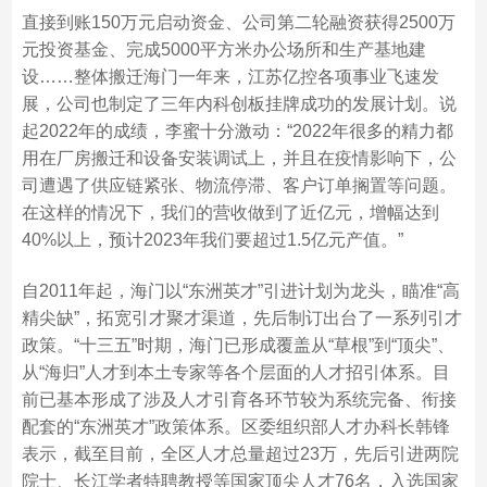
直接到账150万元启动资金、公司第二轮融资获得2500万
元投资基金、完成5000平方米办公场所和生产基地建
设……整体搬迁海门一年来，江苏亿控各项事业飞速发
展，公司也制定了三年内科创板挂牌成功的发展计划。说
起2022年的成绩，李蜜十分激动：“2022年很多的精力都
用在厂房搬迁和设备安装调试上，并且在疫情影响下，公
司遭遇了供应链紧张、物流停滞、客户订单搁置等问题。
在这样的情况下，我们的营收做到了近亿元，增幅达到
40%以上，预计2023年我们要超过1.5亿元产值。”
自2011年起，海门以“东洲英才”引进计划为龙头，瞄准“高
精尖缺”，拓宽引才聚才渠道，先后制订出台了一系列引才
政策。“十三五”时期，海门已形成覆盖从“草根”到“顶尖”、
从“海归”人才到本土专家等各个层面的人才招引体系。目
前已基本形成了涉及人才引育各环节较为系统完备、衔接
配套的“东洲英才”政策体系。区委组织部人才办科长韩锋
表示，截至目前，全区人才总量超过23万，先后引进两院
院士、长江学者特聘教授等国家顶尖人才76名，入选国家