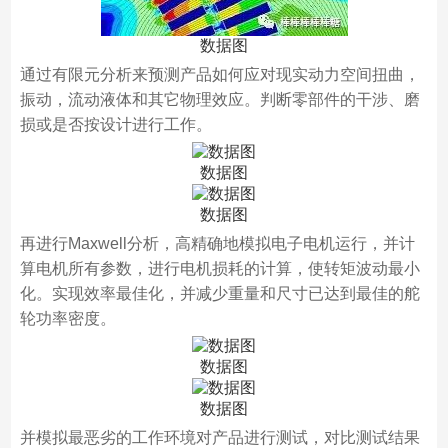
数据图
通过有限元分析来预测产品如何应对现实动力空间扭曲，
振动，流动液体和其它物理效应。判断零部件的干涉、磨
损或是否按设计进行工作。
数据图
数据图
再进行Maxwell分析，高精确地模拟电子电机运行，并计
算电机所有参数，进行电机损耗的计算，使转矩波动最小
化。实现效率最佳化，并减少重量和尺寸已达到最佳的舵
轮功率密度。
数据图
数据图
并模拟最恶劣的工作环境对产品进行测试，对比测试结果