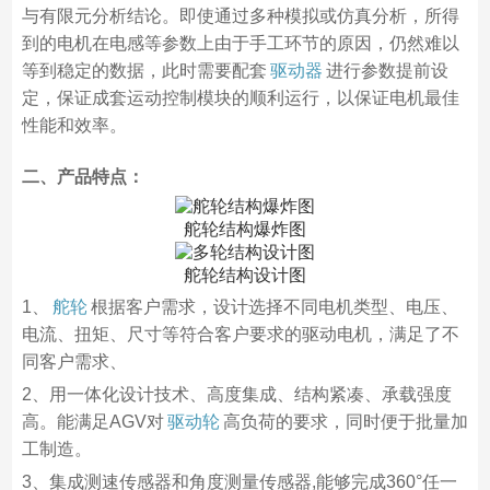
与有限元分析结论。即使通过多种模拟或仿真分析，所得
到的电机在电感等参数上由于手工环节的原因，仍然难以
等到稳定的数据，此时需要配套
驱动器
进行参数提前设
定，保证成套运动控制模块的顺利运行，以保证电机最佳
性能和效率。
二、产品特点：
舵轮结构爆炸图
舵轮结构设计图
1、
舵轮
根据客户需求，设计选择不同电机类型、电压、
电流、扭矩、尺寸等符合客户要求的驱动电机，满足了不
同客户需求、
2、用一体化设计技术、高度集成、结构紧凑、承载强度
高。能满足AGV对
驱动轮
高负荷的要求，同时便于批量加
工制造。
3、集成测速传感器和角度测量传感器,能够完成360°任一