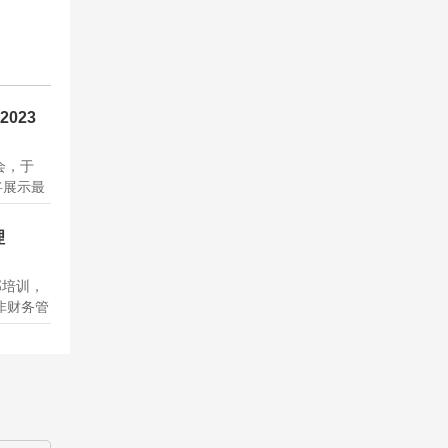
2023
展会，于
将展示最
EC舵
这是一个
理
与您共同
部培训，
非财务管
理、财务
演练四个
，通俗易
.