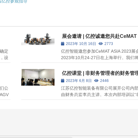
临亿控参观指导
展会邀请 | 亿控诚邀您共赴CeMAT 
2023年 10月 16日
2773
确定
亿控智能邀您参加CeMAT ASIA 2023
，设
2023年10月24-27日在上海举行。我们
预计
新的物流与制造技术，包括CFR舵轮、T
号限
轮、驱动器、脚轮和AGV核心零部件。
亿控课堂 | 非财务管理者的财务管
参数
讨论高端制造和物流挑战的机会，期待
2023年 6月 8日
2446
探讨创新技术。展位：N1馆C1-1。
我们公
江苏亿控智能装备有限公司展开公司内
AGV
由财务总监李总主讲。本次内部培训以“
相关知
理者的财务管理”为主题，从何为财务管
客户
管理思维、财务管理的误区以及沟通与
销中
方面阐述。李总以幽默诙谐的演讲方式
懂的语言表达，让大家很好地认识到财..