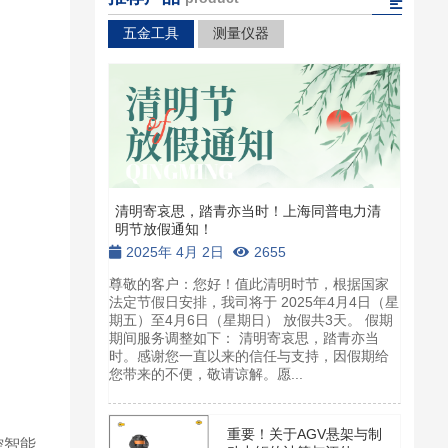
五金工具
测量仪器
清明寄哀思，踏青亦当时！上海同普电力清
清
明节放假通知！
明
2025年 4月 2日
2655
2
尊敬的客户：您好！值此清明时节，根据国家
尊
法定节假日安排，我司将于 2025年4月4日（星
法定
期五）至4月6日（星期日） 放假共3天。 假期
期五
期间服务调整如下： 清明寄哀思，踏青亦当
期
时。感谢您一直以来的信任与支持，因假期给
时
您带来的不便，敬请谅解。愿...
您带
重要！关于AGV悬架与制
控智能