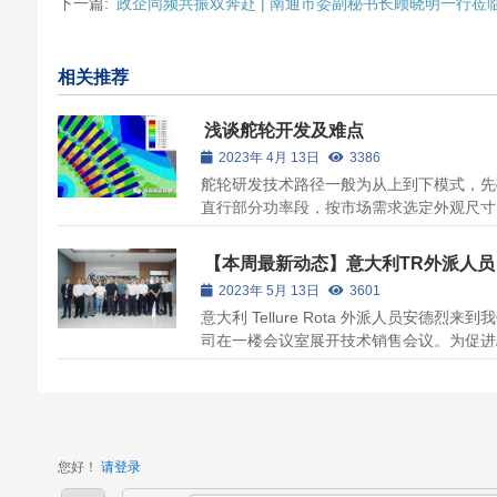
下一篇:
政企同频共振双奔赴 | 南通市委副秘书长顾晓明一行莅
相关推荐
浅谈舵轮开发及难点
2023年 4月 13日
3386
舵轮研发技术路径一般为从上到下模式，先
直行部分功率段，按市场需求选定外观尺寸
定功率密度，根据运行工作制、运行工况和
应用车型计算配套转向电机功率。在每个型
【本周最新动态】意大利TR外派人员
定的尺寸范围之内，进行电机的类型确定和
Andrea来我司展开技术销售会议
2023年 5月 13日
3601
设计，考虑不同的电机类型效率、精度、...
意大利 Tellure Rota 外派人员安德烈来到
司在一楼会议室展开技术销售会议。为促进
产业的技术交流，提升销售人员TR脚轮的
识水平，以应对我们需要及时调整产品设计
需求的变化。江苏亿控智能装备有限公司营
心、研发中心、供应中心参加了此次会议。
您好！
请登录