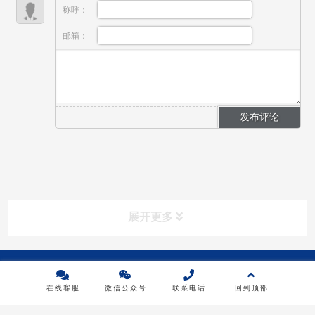
称呼：
邮箱：
展开更多
Copyright © 2023上海同普电力技术有限公司 版权所有 |
沪ICP备
产品分类
product
10210922号-1
|
沪公网安备 31011002004139号
在线客服
微信公众号
联系电话
回到顶部