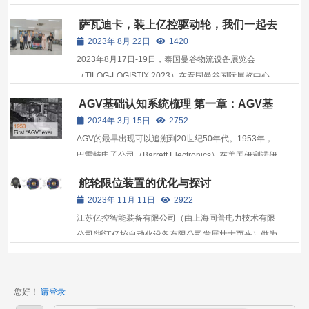
方面，迈上了新台阶。
萨瓦迪卡，装上亿控驱动轮，我们一起去
泰国曼谷物流展逛逛吧！
2023年 8月 22日
1420
2023年8月17日-19日，泰国曼谷物流设备展览会
（TILOG-LOGISTIX 2023）在泰国曼谷国际展览中心
（BITEC）举办。亿控携最新自主研发的驱动器、高性
AGV基础认知系统梳理 第一章：AGV基
能一体化驱动轮产品亮相展会。
础
2024年 3月 15日
2752
AGV的最早出现可以追溯到20世纪50年代。1953年，
巴雷特电子公司（Barrett Electronics）在美国伊利诺伊
州诺斯布鲁克开发了世界上第一辆商用AGV。这一创新
舵轮限位装置的优化与探讨
是在第二次世界大战后，随着工业自动化的兴起和技术
2023年 11月 11日
2922
的进步而产生的。当时，工业界正寻求提高效率和减少
江苏亿控智能装备有限公司（由上海同普电力技术有限
人工劳动...
公司/浙江亿控自动化设备有限公司发展壮大而来）做为
国内最早代理进口产品，产品国产化最早的公司之一，
见证了 AGV 行业的兴盛与壮大，参与了 AGV 行业波澜
壮阔的共同发展。做为 AGV 动力系统的头部供应商，
您好！
请登录
见证了...